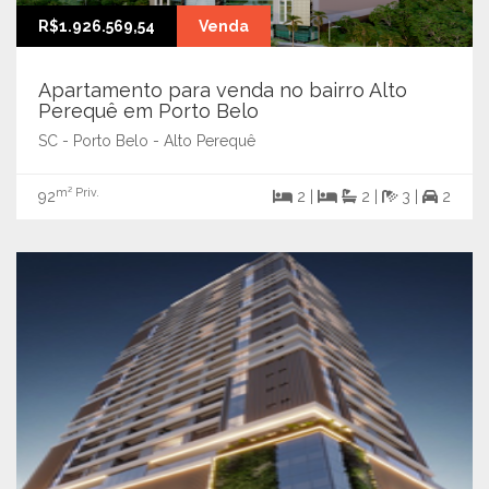
R$1.926.569,54
Venda
Apartamento para venda no bairro Alto
Perequê em Porto Belo
SC - Porto Belo - Alto Perequê
m² Priv.
92
2 |
2 |
3 |
2