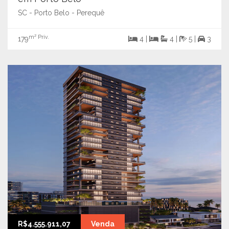
SC - Porto Belo - Perequê
m² Priv.
179
4 |
4 |
5 |
3
R$4.555.911,07
Venda