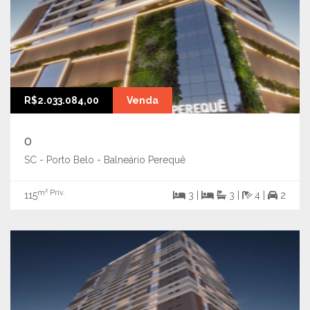
R$2.033.084,00
Venda
0
SC - Porto Belo - Balneário Perequê
m² Priv.
115
3 |
3 |
4 |
2