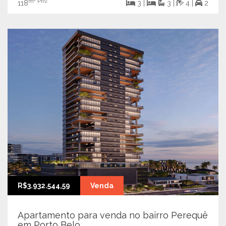
m² Priv.
118
3 |
3 |
4 |
2
R$3.932.544,59
Venda
Apartamento para venda no bairro Perequê
em Porto Belo