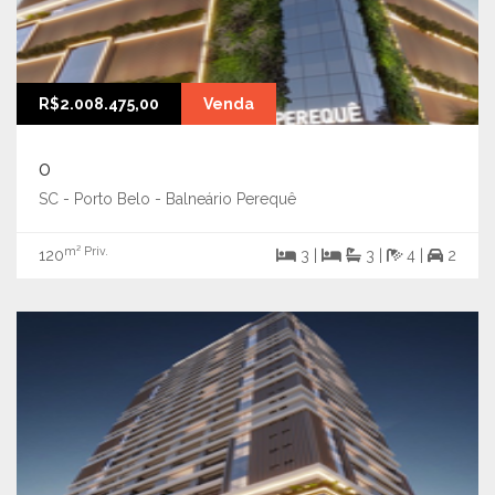
R$2.008.475,00
Venda
0
SC - Porto Belo - Balneário Perequê
m² Priv.
120
3 |
3 |
4 |
2