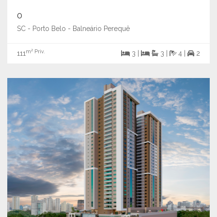
0
SC - Porto Belo - Balneário Perequê
m² Priv.
111
3 |
3 |
4 |
2