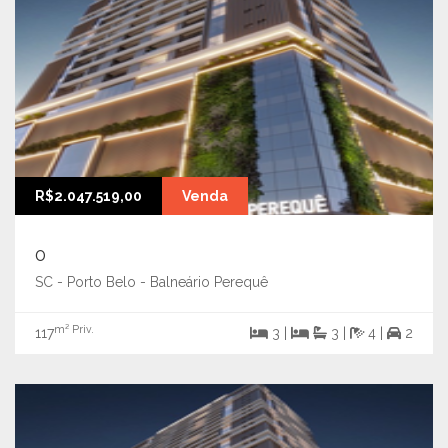
R$2.047.519,00
Venda
0
SC - Porto Belo - Balneário Perequê
m² Priv.
117
3 |
3 |
4 |
2