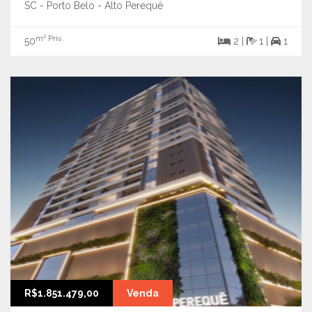
SC - Porto Belo - Alto Perequê
m² Priv.
50
2 |
1 |
1
R$1.851.479,00
Venda