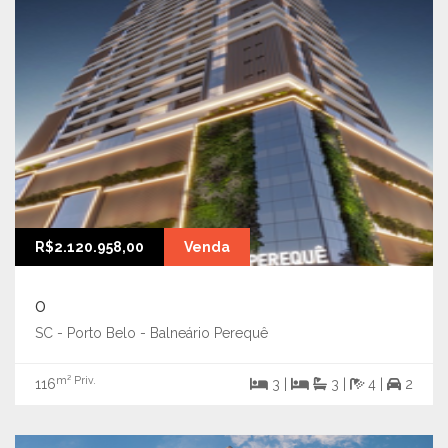
R$2.120.958,00
Venda
0
SC - Porto Belo - Balneário Perequê
m² Priv.
116
3 |
3 |
4 |
2