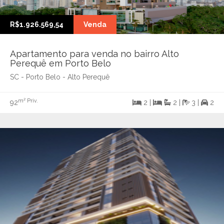
R$1.926.569,54
Venda
Apartamento para venda no bairro Alto
Perequê em Porto Belo
SC - Porto Belo - Alto Perequê
m² Priv.
92
2 |
2 |
3 |
2