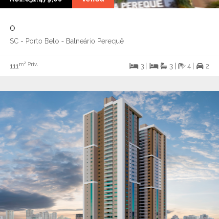
0
SC - Porto Belo - Balneário Perequê
m² Priv.
111
3 |
3 |
4 |
2