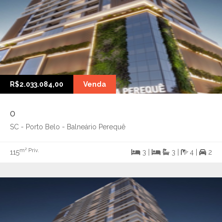
R$2.033.084,00
Venda
0
SC - Porto Belo - Balneário Perequê
m² Priv.
115
3 |
3 |
4 |
2