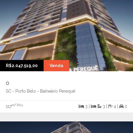
R$2.047.519,00
Venda
0
SC - Porto Belo - Balneário Perequê
m² Priv.
117
3 |
3 |
4 |
2