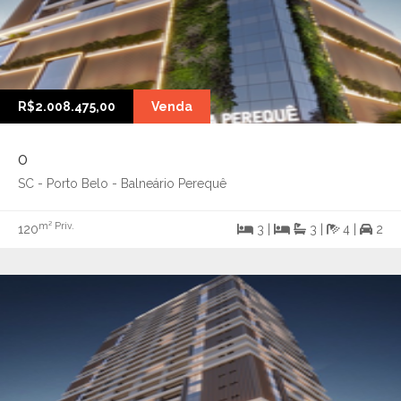
R$2.008.475,00
Venda
0
SC - Porto Belo - Balneário Perequê
m² Priv.
120
3 |
3 |
4 |
2