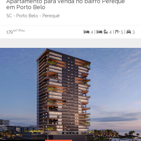
Apartamento para venda no bairro Perequê
em Porto Belo
SC - Porto Belo - Perequê
m² Priv.
179
4 |
4 |
5 |
3