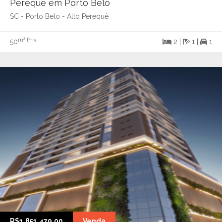
Perequê em Porto Belo
SC - Porto Belo - Alto Perequê
m² Priv.
50
2 |
1 |
1
R$1.851.479,00
Venda