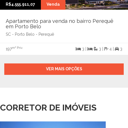
R$4.555.911,07
Venda
Apartamento para venda no bairro Perequê
em Porto Belo
SC - Porto Belo - Perequê
m² Priv.
197
3 |
3 |
4 |
3
VER MAIS OPÇÕES
CORRETOR DE IMÓVEIS