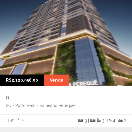
R$2.120.958,00
Venda
0
SC - Porto Belo - Balneário Perequê
m² Priv.
116
3 |
3 |
4 |
2