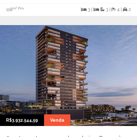
m² Priv.
118
3 |
3 |
4 |
2
R$3.932.544,59
Venda