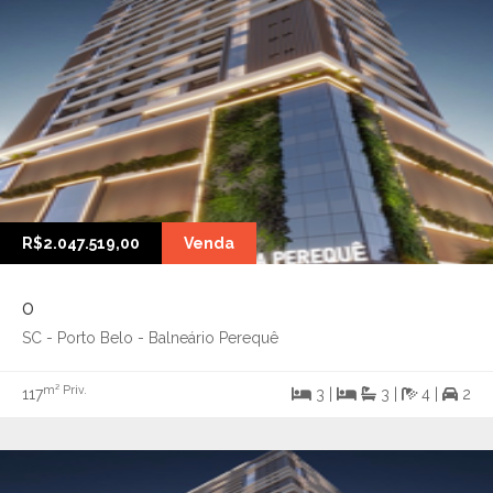
R$2.047.519,00
Venda
0
SC - Porto Belo - Balneário Perequê
m² Priv.
117
3 |
3 |
4 |
2