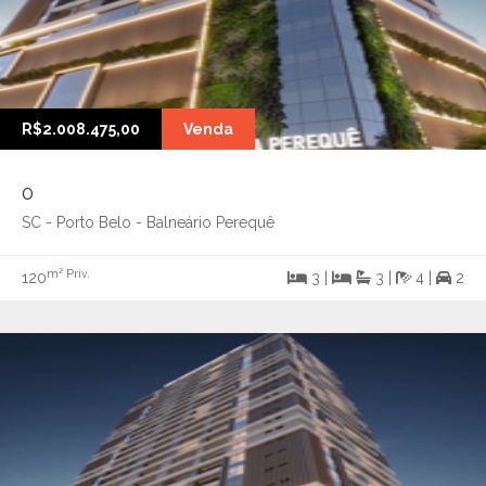
R$2.008.475,00
Venda
0
SC - Porto Belo - Balneário Perequê
m² Priv.
120
3 |
3 |
4 |
2