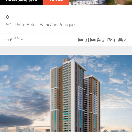
0
SC - Porto Belo - Balneário Perequê
m² Priv.
111
3 |
3 |
4 |
2