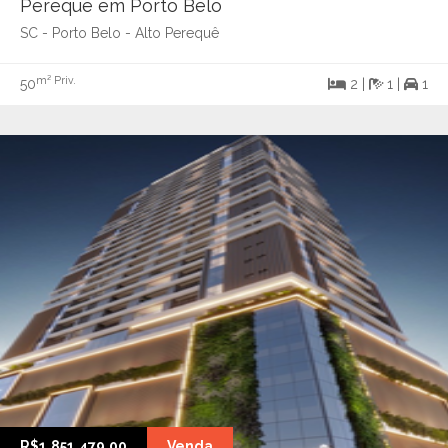
Perequê em Porto Belo
SC - Porto Belo - Alto Perequê
m² Priv.
50
2 |
1 |
1
R$1.851.479,00
Venda