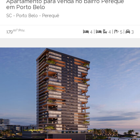
Apartamento para venda no bairro Perequê
em Porto Belo
SC - Porto Belo - Perequê
m² Priv.
179
4 |
4 |
5 |
3