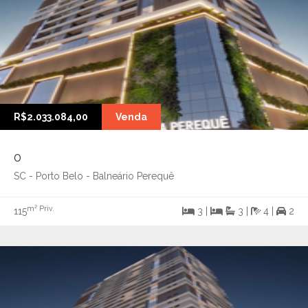
R$2.033.084,00
Venda
0
SC - Porto Belo - Balneário Perequê
m² Priv.
115
3 |
3 |
4 |
2