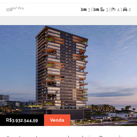
m² Priv.
118
3 |
3 |
4 |
2
R$3.932.544,59
Venda