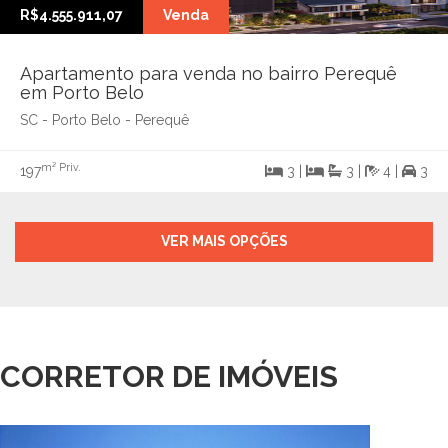
R$4.555.911,07
Venda
Apartamento para venda no bairro Perequê
em Porto Belo
SC - Porto Belo - Perequê
m² Priv.
197
3 |
3 |
4 |
3
VER MAIS OPÇÕES
CORRETOR DE IMÓVEIS