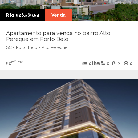
R$1.926.569,54
Venda
Apartamento para venda no bairro Alto
Perequê em Porto Belo
SC - Porto Belo - Alto Perequê
m² Priv.
92
2 |
2 |
3 |
2