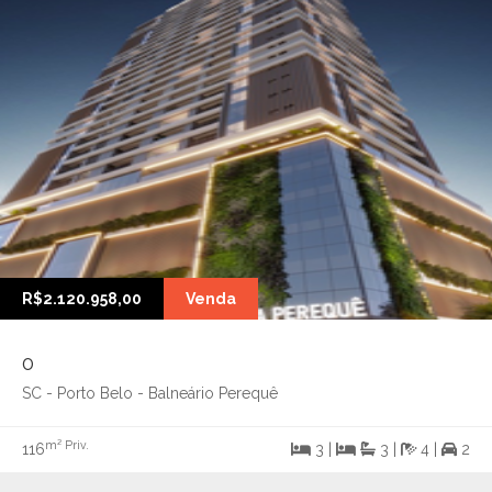
R$2.120.958,00
Venda
0
SC - Porto Belo - Balneário Perequê
m² Priv.
116
3 |
3 |
4 |
2