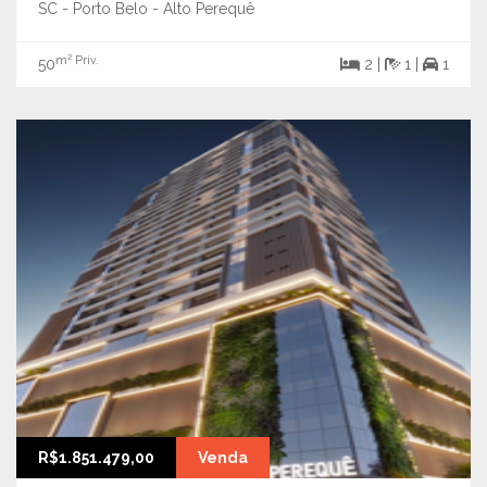
SC - Porto Belo - Alto Perequê
m² Priv.
50
2 |
1 |
1
R$1.851.479,00
Venda