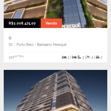
R$2.008.475,00
Venda
0
SC - Porto Belo - Balneário Perequê
m² Priv.
120
3 |
3 |
4 |
2