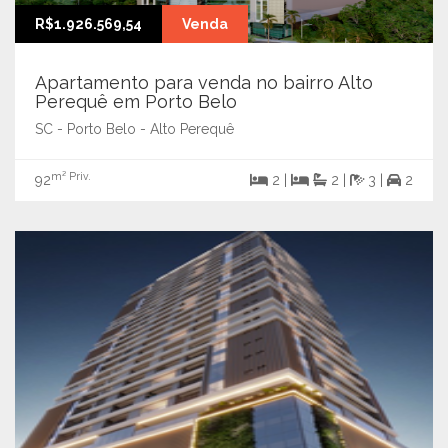
R$1.926.569,54
Venda
Apartamento para venda no bairro Alto
Perequê em Porto Belo
SC - Porto Belo - Alto Perequê
m² Priv.
92
2 |
2 |
3 |
2