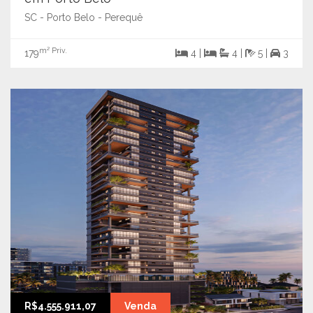
SC - Porto Belo - Perequê
m² Priv.
179
4 |
4 |
5 |
3
R$4.555.911,07
Venda