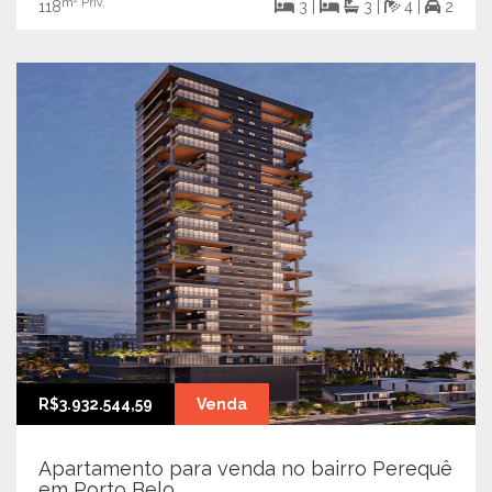
m² Priv.
118
3 |
3 |
4 |
2
R$3.932.544,59
Venda
Apartamento para venda no bairro Perequê
em Porto Belo