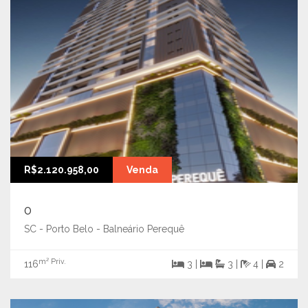
R$2.120.958,00
Venda
0
SC - Porto Belo - Balneário Perequê
m² Priv.
116
3 |
3 |
4 |
2