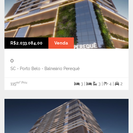
R$2.033.084,00
Venda
0
SC - Porto Belo - Balneário Perequê
m² Priv.
115
3 |
3 |
4 |
2