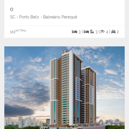
0
SC - Porto Belo - Balneário Perequê
m² Priv.
111
3 |
3 |
4 |
2