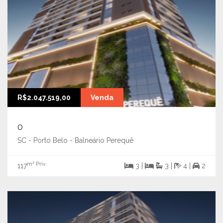
R$2.047.519,00
Venda
0
SC - Porto Belo - Balneário Perequê
m² Priv.
117
3 |
3 |
4 |
2