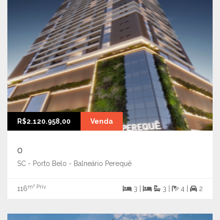
R$2.120.958,00
Venda
0
SC - Porto Belo - Balneário Perequê
m² Priv.
116
3 |
3 |
4 |
2