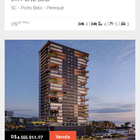
SC - Porto Belo - Perequê
m² Priv.
179
4 |
4 |
5 |
3
R$4.555.911,07
Venda