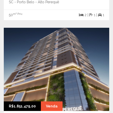
SC - Porto Belo - Alto Perequê
m² Priv.
50
2 |
1 |
1
R$1.851.479,00
Venda