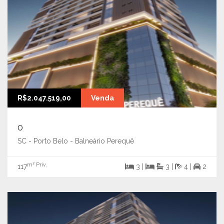
R$2.047.519,00
Venda
0
SC - Porto Belo - Balneário Perequê
m² Priv.
117
3 |
3 |
4 |
2