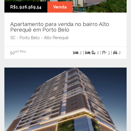
R$1.926.569,54
Venda
Apartamento para venda no bairro Alto
Perequê em Porto Belo
SC - Porto Belo - Alto Perequê
m² Priv.
92
2 |
2 |
3 |
2