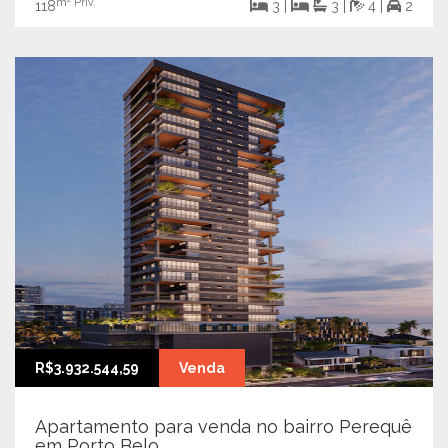
m² Priv.
118
3 |
3 |
4 |
2
R$3.932.544,59
Venda
Apartamento para venda no bairro Perequê
em Porto Belo