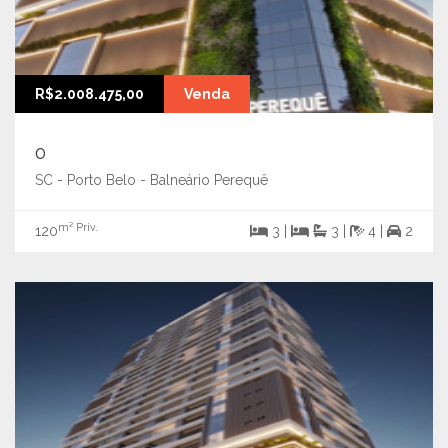
R$2.008.475,00
Venda
0
SC - Porto Belo - Balneário Perequê
m² Priv.
120
3 |
3 |
4 |
2