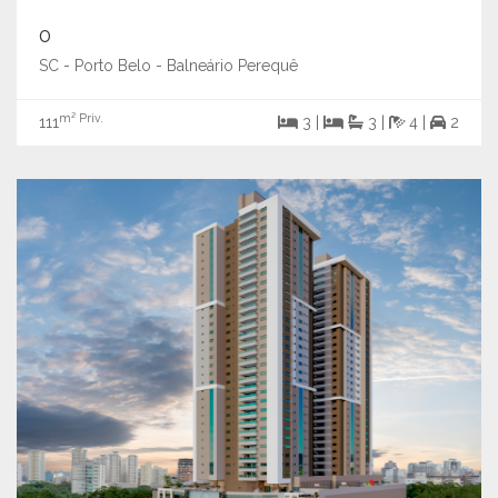
0
SC - Porto Belo - Balneário Perequê
m² Priv.
111
3 |
3 |
4 |
2