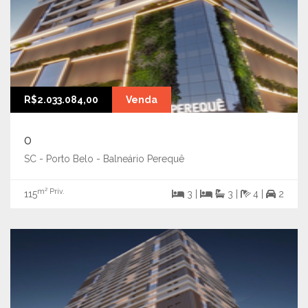
R$2.033.084,00
Venda
0
SC - Porto Belo - Balneário Perequê
m² Priv.
115
3 |
3 |
4 |
2