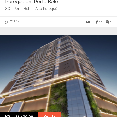
Perequê em Porto Belo
SC - Porto Belo - Alto Perequê
m² Priv.
50
2 |
1 |
1
R$1.851.479,00
Venda