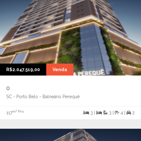
R$2.047.519,00
Venda
0
SC - Porto Belo - Balneário Perequê
m² Priv.
117
3 |
3 |
4 |
2