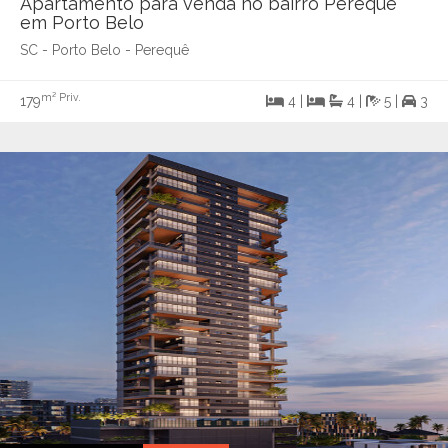
Apartamento para venda no bairro Perequê
em Porto Belo
SC - Porto Belo - Perequê
m² Priv.
179
4 |
4 |
5 |
3