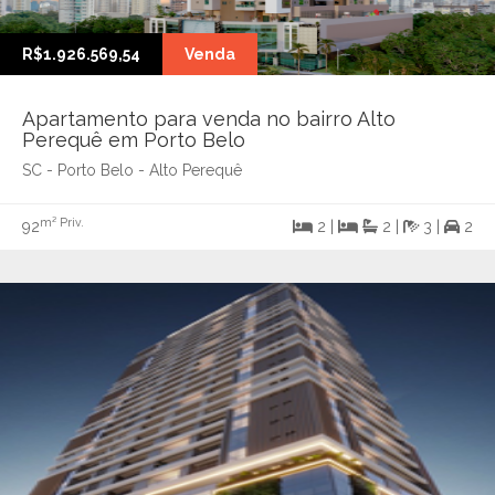
R$1.926.569,54
Venda
Apartamento para venda no bairro Alto
Perequê em Porto Belo
SC - Porto Belo - Alto Perequê
m² Priv.
92
2 |
2 |
3 |
2