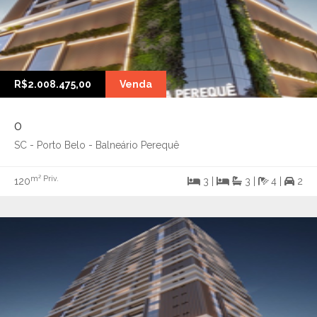
R$2.008.475,00
Venda
0
SC - Porto Belo - Balneário Perequê
m² Priv.
120
3 |
3 |
4 |
2