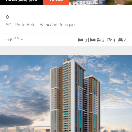
0
SC - Porto Belo - Balneário Perequê
m² Priv.
111
3 |
3 |
4 |
2