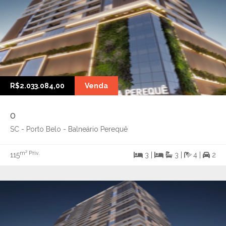
R$2.033.084,00
Venda
0
SC - Porto Belo - Balneário Perequê
m² Priv.
115
3 |
3 |
4 |
2