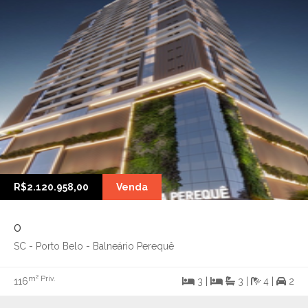
R$2.120.958,00
Venda
0
SC - Porto Belo - Balneário Perequê
m² Priv.
116
3 |
3 |
4 |
2