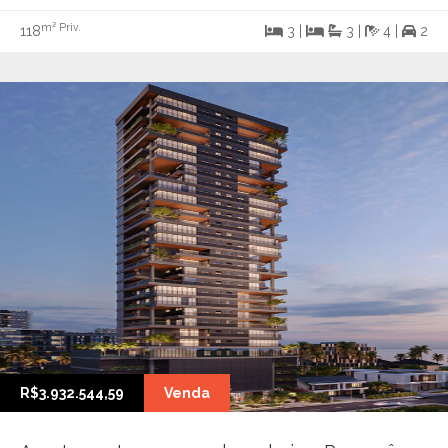
m² Priv.
118
3 |
3 |
4 |
2
R$3.932.544,59
Venda