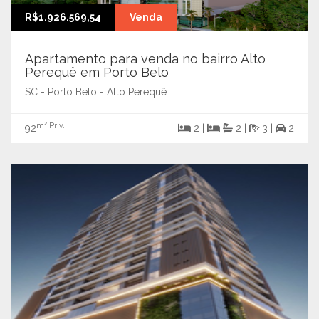
R$1.926.569,54
Venda
Apartamento para venda no bairro Alto
Perequê em Porto Belo
SC - Porto Belo - Alto Perequê
m² Priv.
92
2 |
2 |
3 |
2