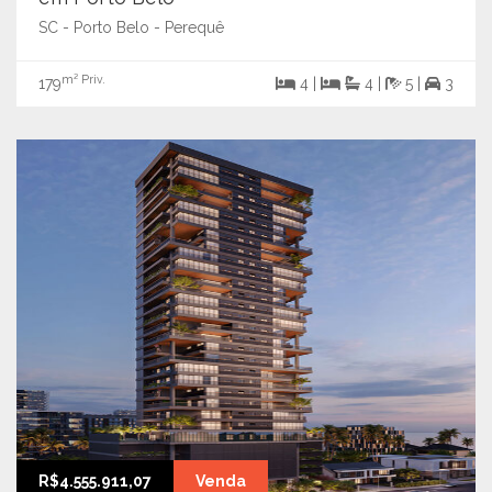
SC - Porto Belo - Perequê
m² Priv.
179
4 |
4 |
5 |
3
R$4.555.911,07
Venda