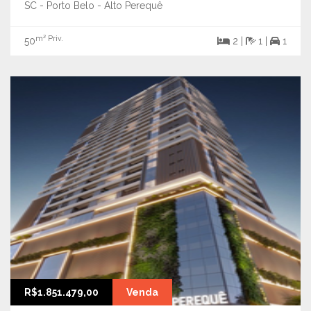
SC - Porto Belo - Alto Perequê
m² Priv.
50
2 |
1 |
1
R$1.851.479,00
Venda