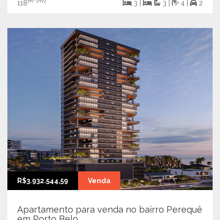
m² Priv.
118
3 |
3 |
4 |
2
R$3.932.544,59
Venda
Apartamento para venda no bairro Perequê
em Porto Belo