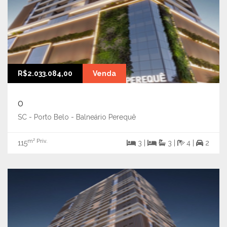
R$2.033.084,00
Venda
0
SC - Porto Belo - Balneário Perequê
m² Priv.
115
3 |
3 |
4 |
2