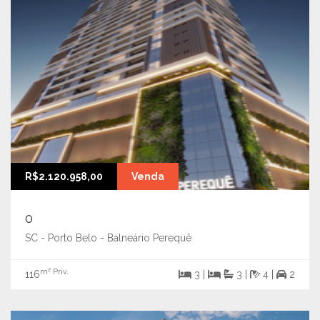
R$2.120.958,00
Venda
0
SC - Porto Belo - Balneário Perequê
m² Priv.
116
3 |
3 |
4 |
2