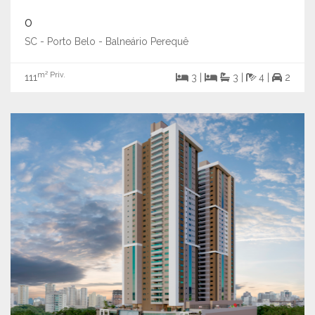
0
SC - Porto Belo - Balneário Perequê
m² Priv.
111
3 |
3 |
4 |
2