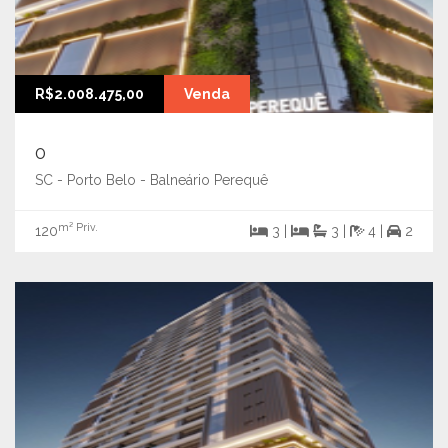
R$2.008.475,00
Venda
0
SC - Porto Belo - Balneário Perequê
m² Priv.
120
3 |
3 |
4 |
2