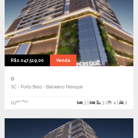
R$2.047.519,00
Venda
0
SC - Porto Belo - Balneário Perequê
m² Priv.
117
3 |
3 |
4 |
2